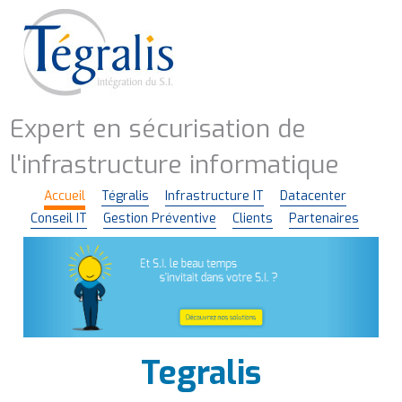
Aller
au
contenu
principal
Expert en sécurisation de
l'infrastructure informatique
Accueil
Tégralis
Infrastructure IT
Datacenter
Navigation
Conseil IT
Gestion Préventive
Clients
Partenaires
principale
Tegralis