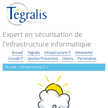
Aller
au
contenu
principal
Expert en sécurisation de
l'infrastructure informatique
Accueil
Tégralis
Infrastructure IT
Datacenter
Navigation
Conseil IT
Gestion Préventive
Clients
Partenaires
principale
Accueil
Infrastructure IT