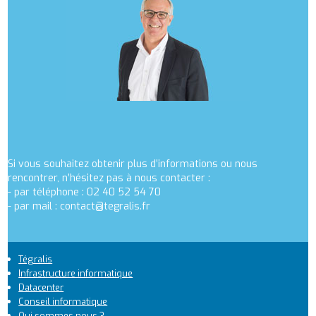
Si vous souhaitez obtenir plus d’informations ou nous
rencontrer, n’hésitez pas à nous contacter :
- par téléphone : 02 40 52 54 70
- par mail :
contact@tegralis.fr
Tégralis
Footer
Infrastructure informatique
Datacenter
1
Conseil informatique
Qui sommes nous ?