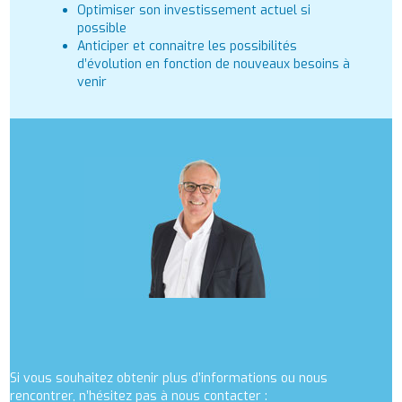
Optimiser son investissement actuel si
possible
Anticiper et connaitre les possibilités
d’évolution en fonction de nouveaux besoins à
venir
Si vous souhaitez obtenir plus d’informations ou nous
rencontrer, n’hésitez pas à nous contacter :