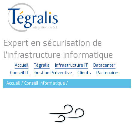
Aller
au
contenu
principal
Expert en sécurisation de
l'infrastructure informatique
Accueil
Tégralis
Infrastructure IT
Datacenter
Navigation
Conseil IT
Gestion Préventive
Clients
Partenaires
principale
Accueil
Conseil Informatique